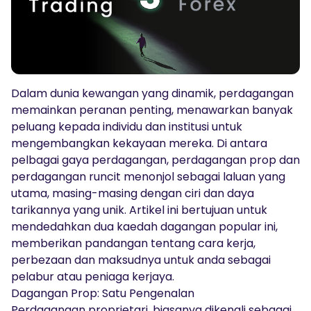
Audio Siar
Log masuk
Daftar
TRADING TOOLS
KALENDAR EKONOMI GLOBAL
Dalam dunia kewangan yang dinamik, perdagangan
Jam Cuti Pasaran
memainkan peranan penting, menawarkan banyak
peluang kepada individu dan institusi untuk
mengembangkan kekayaan mereka. Di antara
pelbagai gaya perdagangan, perdagangan prop dan
perdagangan runcit menonjol sebagai laluan yang
utama, masing-masing dengan ciri dan daya
tarikannya yang unik. Artikel ini bertujuan untuk
mendedahkan dua kaedah dagangan popular ini,
memberikan pandangan tentang cara kerja,
perbezaan dan maksudnya untuk anda sebagai
pelabur atau peniaga kerjaya.
Dagangan Prop: Satu Pengenalan
Perdagangan proprietari, biasanya dikenali sebagai