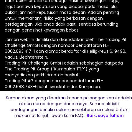
tidak boleh ditafsirkan sebagai nasihat kewangan. Juga,
ingat bahawa keputusan yang dicapai pada masa lalu
bukan jaminan keputusan masa depan. Adalah penting
untuk memahami risiko yang berkaitan dengan
perdagangan. Jika anda tidak pasti, sentiasa berunding
dengan penasihat kewangan bebas.
Laman web ini dimiliki dan dikendalikan oleh The Trading Pit
Challenge GmbH dengan nombor pendaftaran FL-
0002.693.417-1 dan alamat berdaftar di Heiligkreuz 6, 9490,
Vaduz, Liechtenstein.
Trading Pit Challenge GmbH adalah sebahagian daripada
The Trading Pit Group ("Kumpulan TTP") yang
menyediakan perkhidmatan berikut:
Trading Pit AG dengan nombor pendaftaran FL-
0002.688.743-6 ialah syarikat induk Kumpulan.
Trading Pit Champions GmbH dengan nombor
Semua akaun yang diberikan kepada pelanggan kami adalah
pendaftaran FL-0002.693.413-9 menyediakan
akaun demo dengan dana maya. Semua aktiviti
perkhidmatan kepada pelanggan yang melepasi cabaran.
perdagangan berlaku dalam persekitaran simulasi. Untuk
Trading Pit Limited dengan nombor pendaftaran ΗΕ 431291
maklumat lanjut, lawati kami
FAQ
.
Baik, saya faham
menyediakan perkhidmatan perniagaan dan pentadbiran
kepada syarikat Kumpulan.