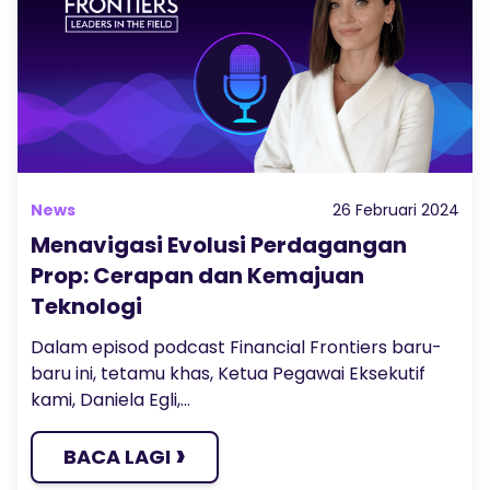
Audio Siar
Log masuk
Daftar
TRADING TOOLS
KALENDAR EKONOMI GLOBAL
Jam Cuti Pasaran
News
26 Februari 2024
Menavigasi Evolusi Perdagangan
Prop: Cerapan dan Kemajuan
Teknologi
Dalam episod podcast Financial Frontiers baru-
baru ini, tetamu khas, Ketua Pegawai Eksekutif
kami, Daniela Egli,...
›
BACA LAGI