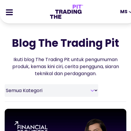
MS
EN
DE
ES
IT
CFDs
MS
ZH
Blog The Trading Pit
Futures
JA
AR
Stocks
Ikuti blog The Trading Pit untuk pengumuman
TR
PT
Kisah Kejayaan
produk, kemas kini ciri, cerita pengguna, siaran
VI
teknikal dan perdagangan.
Ganjaran
Tools
EDUCATIONAL TOOLS
About
Blog
Help Center
Ebooks
Portal Ahli Gabungan
Webinar