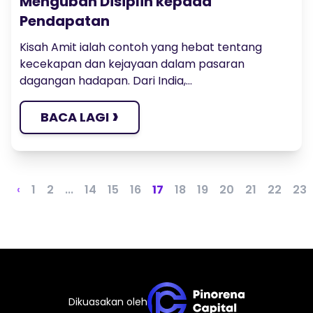
Mengubah Disiplin kepada
Pendapatan
Kisah Amit ialah contoh yang hebat tentang
kecekapan dan kejayaan dalam pasaran
dagangan hadapan. Dari India,...
›
BACA LAGI
‹
1
2
...
14
15
16
17
18
19
20
21
22
23
Dikuasakan oleh