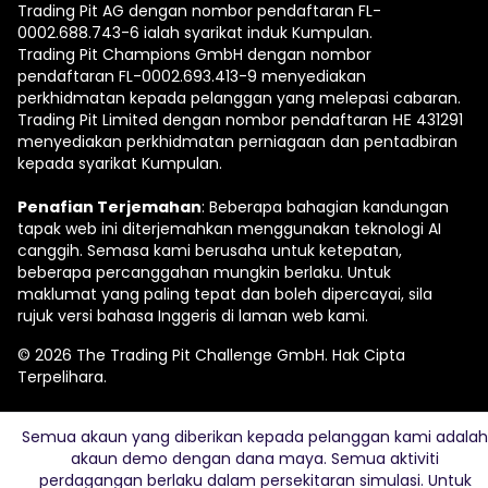
Trading Pit AG dengan nombor pendaftaran FL-
0002.688.743-6 ialah syarikat induk Kumpulan.
Trading Pit Champions GmbH dengan nombor
pendaftaran FL-0002.693.413-9 menyediakan
perkhidmatan kepada pelanggan yang melepasi cabaran.
Trading Pit Limited dengan nombor pendaftaran ΗΕ 431291
menyediakan perkhidmatan perniagaan dan pentadbiran
kepada syarikat Kumpulan.
Penafian Terjemahan
: Beberapa bahagian kandungan
tapak web ini diterjemahkan menggunakan teknologi AI
canggih. Semasa kami berusaha untuk ketepatan,
beberapa percanggahan mungkin berlaku. Untuk
maklumat yang paling tepat dan boleh dipercayai, sila
rujuk versi bahasa Inggeris di laman web kami.
© 2026 The Trading Pit Challenge GmbH. Hak Cipta
Terpelihara.
Semua akaun yang diberikan kepada pelanggan kami adalah
akaun demo dengan dana maya. Semua aktiviti
perdagangan berlaku dalam persekitaran simulasi. Untuk