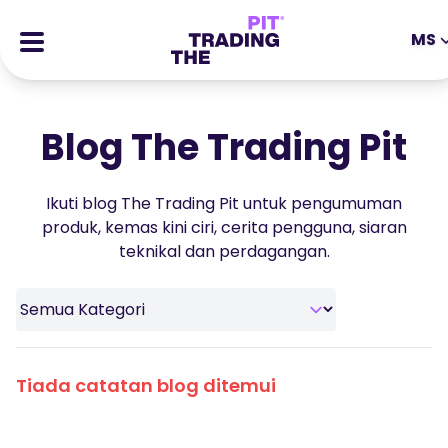
MS
EN
DE
ES
IT
CFDs
MS
ZH
Blog The Trading Pit
Futures
JA
AR
Stocks
Ikuti blog The Trading Pit untuk pengumuman
TR
PT
Kisah Kejayaan
produk, kemas kini ciri, cerita pengguna, siaran
VI
teknikal dan perdagangan.
Ganjaran
Tools
EDUCATIONAL TOOLS
About
Blog
Tiada catatan blog ditemui
Help Center
Ebooks
Portal Ahli Gabungan
Webinar