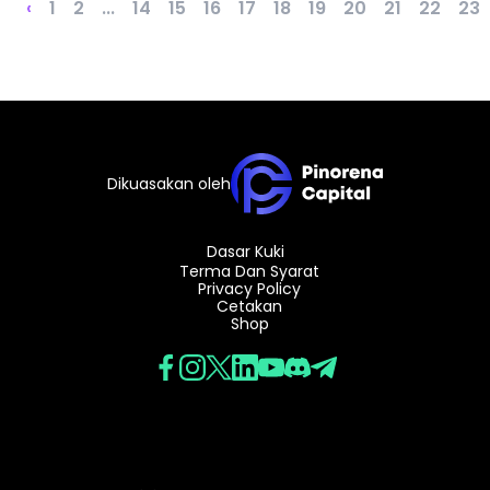
‹
1
2
...
14
15
16
17
18
19
20
21
22
23
Audio Siar
Log masuk
Daftar
TRADING TOOLS
KALENDAR EKONOMI GLOBAL
Jam Cuti Pasaran
Dikuasakan oleh
Dasar Kuki
Terma Dan Syarat
Privacy Policy
Cetakan
Shop