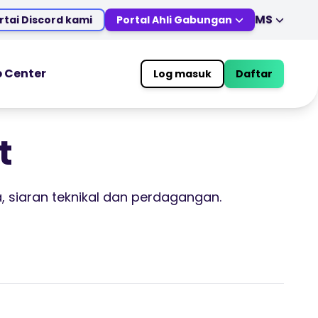
MS
rtai Discord kami
Portal Ahli Gabungan
EN
DE
ES
IT
p Center
Log masuk
Daftar
MS
ZH
LS
TRADING TOOLS
JA
AR
KALENDAR EKONOMI GLOBAL
t
TR
PT
Jam Cuti Pasaran
VI
a, siaran teknikal dan perdagangan.