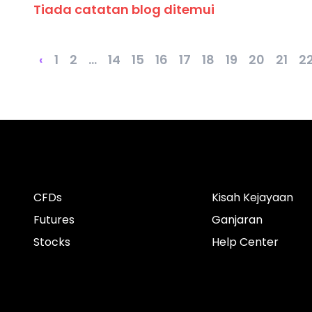
Tiada catatan blog ditemui
‹
1
2
...
14
15
16
17
18
19
20
21
2
CFDs
Kisah Kejayaan
Futures
Ganjaran
Stocks
Help Center