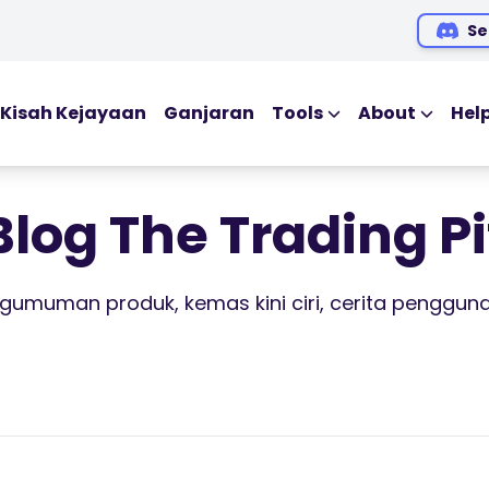
Se
Kisah Kejayaan
Ganjaran
Tools
About
Hel
EDUCATIONAL TOO
Blog
Blog The Trading Pi
Ebooks
Webinar
engumuman produk, kemas kini ciri, cerita penggun
Audio Siar