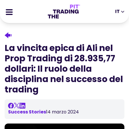
IT
EN
DE
ES
IT
CFDs
MS
ZH
Futures
La vincita epica di Ali nel
JA
AR
Stocks
Prop Trading di 28.935,77
TR
PT
Storie di Successo
dollari: Il ruolo della
VI
Ricompense
disciplina nel successo del
trading
Strumenti
STRUMENTI EDUCATIVI
Informazioni
Blog
Centro Assistenza
Success Stories
14 marzo 2024
Ebook
Portale Affiliati
Webinar