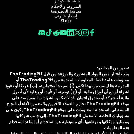
سياسة الكوكيز
الشروط والأحكام
سياسة الخصوصية
إشعار قانوني
Shop
تحذير من المخاطر:
يجب اعتبار جميع المواد المنشورة والموزعة من قبل TheTradingPit
معلومات عامة فقط. المعلومات المقدمة من TheTradingPit أو
المدرجة هنا ليست موجهة لتكون (أ) نصيحة استثمارية، (ب) عرضًا أو دعوة
لشراء أو بيع أي أوراق مالية، أو (ج) توصية، أو تأييد، أو رعاية لأي أصول
مالية أو شركة أو صندوق ائتمان. قد لا تعكس الشهادات المعروضة على
موقع TheTradingPit تجارب العملاء الآخرين ولا تضمن الأداء أو النجاح
المستقبلي. استخدام المعلومات على موقع TheTradingPit يكون على
مسؤوليتك الخاصة. لا تتحمل TheTradingPit، إلى جانب شركائها
وممثليها ووكلائها وموظفيها، أي مسؤولية عن استخدام أو إساءة استخدام
هذه المعلومات.
ينطوي تداول الأدوات ذات الرافعة المالية على مستوى عالي من المخاطر