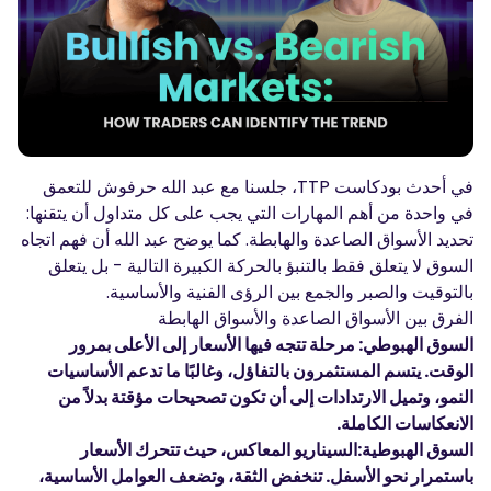
المدونة الصوتية-بودكاست
تسجيل الدخول
إنشاء حساب
قاموس المصطلحات
أدوات التداول
مفكره اقتصادية
في أحدث بودكاست TTP، جلسنا مع عبد الله حرفوش للتعمق
ساعات العطلات في السوق
في واحدة من أهم المهارات التي يجب على كل متداول أن يتقنها:
تحديد الأسواق الصاعدة والهابطة. كما يوضح عبد الله أن فهم اتجاه
السوق لا يتعلق فقط بالتنبؤ بالحركة الكبيرة التالية - بل يتعلق
بالتوقيت والصبر والجمع بين الرؤى الفنية والأساسية.
الفرق بين الأسواق الصاعدة والأسواق الهابطة
السوق الهبوطي: مرحلة تتجه فيها الأسعار إلى الأعلى بمرور
الوقت. يتسم المستثمرون بالتفاؤل، وغالبًا ما تدعم الأساسيات
النمو، وتميل الارتدادات إلى أن تكون تصحيحات مؤقتة بدلاً من
الانعكاسات الكاملة.
السوق الهبوطية:السيناريو المعاكس، حيث تتحرك الأسعار
باستمرار نحو الأسفل. تنخفض الثقة، وتضعف العوامل الأساسية،