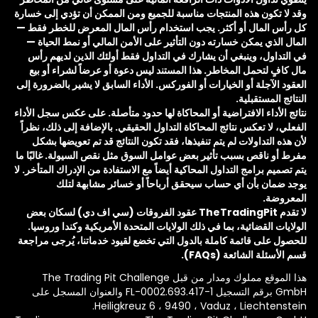
وقد لا تكون هذه المنتجات مناسبة للجميع ومن الممكن أن تؤدي إلى خسارة
كل رأس المال أو أكثر. يجب استخدام رأس المال المعرض للخطر فقط —
المال الذي يمكن خسارته دون التأثير على الأمن المالي أو نمط الحياة —
في التداول، وينبغي أن يشارك في التداول فقط أولئك الذين لديهم رأس
مال كافٍ لتحمل المخاطر. هذا المستند ليس دعوة أو عرضاً لشراء أو بيع
العقود الآجلة أو الخيارات أو الفوركس. الأداء السابق لا يشير بالضرورة إلى
النتائج المستقبلية.
نتائج الأداء الافتراضية أو المحاكاة لها حدود متأصلة. على عكس سجل الأداء
الفعلي، لا تعكس نتائج المحاكاة التداول الحقيقي. بالإضافة إلى ذلك، نظراً
لأن هذه التداولات لم يتم تنفيذها، فقد تكون النتائج قد تم تعويضها بشكل
مفرط أو ناقص بسبب تأثير بعض عوامل السوق مثل نقص السيولة. غالبًا ما
يتم تصميم برامج التداول المحاكية أيضاً مع الاستفادة من الإدراك المتأخر. لا
يوجد ضمان بأن أي حساب سيحقق أرباحاً أو خسائر مشابهة لتلك
المعروضة.
لا تقدم TheTradingPit عقود الفروقات (سي اف دي) لسكان بعض
الولايات القضائية، بما في ذلك الولايات المتحدة الأمريكية وكندا وروسيا.
للحصول على قائمة كاملة بالدول التي تخضع لقيود خدماتنا، يُرجى مراجعة
قسم الأسئلة الشائعة (FAQs).
هذا الموقع مملوك ومدار من قبل The Trading Pit Challenge
GmbH برقم التسجيل FL-0002.693.417-1 والعنوان المسجل على
Heiligkreuz 6 ، 9490 ، Vaduz ، Liechtenstein.