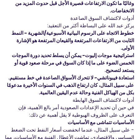
وغالبًا ما تكون الارتفاعات قصيرة الأجل قبل حدوث المزيد من
الانخفاضات.
أدوات لاكتشاف السوق الصاعدة
يركز عبد الله على البساطة أكثر من التعقيد:
خطوط الاتجاه على الرسوم البيانية الأسبوعية/الشهرية - النمط
الثابت من الارتفاعات المرتفعة والقيعان المرتفعة هو الإشارة
الأولى.
استراتيجية موجات إليوت- يمكن أن يسلط تحديد دورة الموجات
الخمس الضوء على ما إذا كان السوق في مرحلة صعود قوية أو
يستعد لتصحيح.
استعادة فيبوناتشي- لا تتحرك الأسواق الصاعدة في خط مستقيم.
على سبيل المثال، كان ارتفاع الذهب في السنوات الأخيرة مدعومًا
بكل من الهياكل الفنية وحالة عدم اليقين العالمية.
أدوات لاكتشاف السوق الهابطة
في حين أن تحديد الإعدادات الصعودية أمر بالغ الأهمية، فإن
التعرف على الظروف الهبوطية لا يقل أهمية عن ذلك:
الأساسيات تتماشى مع الأساسيات
- على سبيل المثال، عندما انخفضت أسعار النفط تحت الضغط
السياسي والاقتصادي، تماشت الأعطال الفنية مع الأساسيات، مما