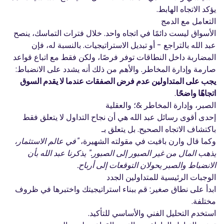
يؤكد الاتجاه الهابط.
التعامل مع الدمج
الأسواق ليست دائمًا في اتجاه واحد. خلال فترات التماسك، ينصح
عبد الله بالتراجع - أو تبديل الاستراتيجيات. بالنسبة له، فإن
المضاربة داخل النطاقات توفر فرصًا، ولكن فقط مع اتباع قواعد
صارمة وإدارة المخاطر. والأهم من ذلك أنه يشدد على الانضباط:
يجب على المتداولين عدم فرض الصفقات عندما لا يقدم السوق
اتجاهًا واضحًا
.
الصبر، وإدارة المخاطر &؛ والعقلية
إحدى أقوى رسائل عبد الله هي أن نجاح التداول لا يتعلق فقط
باكتشاف الاتجاه الصحيح. بل يتعلق بـ
وكما قال وارن بافيت في مقولته الشهيرة،
"في عالم الاستثمار،
يذهب المال من غير الصبور إلى الصبور." يذكرنا عبد الله بأن
الانضباط والصبر يحولان التوقعات إلى أرباح.
الوجبات الرئيسية للمتداولين الجدد
ابدأ على نطاق صغير: قم ببناء استراتيجيتك واختبرها في ظروف
مختلفة.
استخدم التحليل الفني والأساسي للتأكيد.