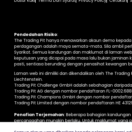
Dasar Kuki
Terma Dan Syarat
Privacy Policy
Cetakan
Pendedahan Risiko
:
The Trading Pit hanya menawarkan akaun demo kepada s
perdagangan adalah maya semata-mata. Sila ambil per
Syarikat. Semua kandungan dan maklumat di laman web i
keputusan yang dicapai pada masa lalu bukan jaminan 
pasti, sentiasa berunding dengan penasihat kewangan b
Laman web ini dimiliki dan dikendalikan oleh The Tradin
Liechtenstein.
Trading Pit Challenge GmbH adalah sebahagian daripada
Trading Pit AG dengan nombor pendaftaran FL-0002.688.
Trading Pit Champions GmbH dengan nombor pendaftar
Trading Pit Limited dengan nombor pendaftaran ΗΕ 431
Penafian Terjemahan
: Beberapa bahagian kandungan 
percanggahan mungkin berlaku. Untuk maklumat yang palin
© 2026 The Trading Pit Challenge GmbH. Hak Cipta Terpel