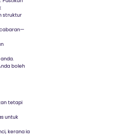
. Pastikan
k
struktur
m cabaran—
an
 anda.
Anda boleh
an tetapi
s untuk
i, kerana ia