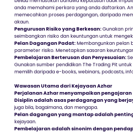
beliau memastikan bahawa keputusan tidak impulsi
anda memahami perkara yang anda daftarkan. An
memecahkan proses perdagangan, daripada mema
akaun.
Pengurusan Risiko yang Berkesan:
Gunakan prin
seimbangkan risiko dan keuntungan untuk mengeka
Pelan Dagangan Padat:
Membangunkan pelan ber
parameter risiko. Menetapkan sasaran keuntungan
Pembelajaran Berterusan dan Penyesuaian:
Se
Gunakan sumber pendidikan The Trading Pit untuk
memilih daripada
e-books
,
webinars
,
podcasts
,
inf
Wawasan Utama dari Kejayaan Azhar
Perjalanan Azhar menyampaikan pengajaran 
Disiplin adalah asas perdagangan yang berja
juga bila, bagaimana, dan mengapa.
Pelan dagangan yang mantap adalah pentin
kejayaan.
Pembelajaran adalah sinonim dengan penda