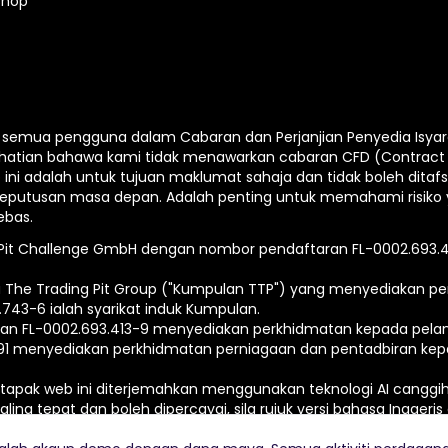
Shop
emua pengguna dalam Cabaran dan Perjanjian Penyedia Isyarat 
hatian bahawa kami tidak menawarkan cabaran CFD (Contract 
ni adalah untuk tujuan maklumat sahaja dan tidak boleh ditafs
keputusan masa depan. Adalah penting untuk memahami risiko y
ebas.
g Pit Challenge GmbH dengan nombor pendaftaran FL-0002.693.417
 The Trading Pit Group ("Kumpulan TTP") yang menyediakan per
743-6 ialah syarikat induk Kumpulan.
an FL-0002.693.413-9 menyediakan perkhidmatan kepada pelan
291 menyediakan perkhidmatan perniagaan dan pentadbiran kep
tapak web ini diterjemahkan menggunakan teknologi AI canggi
g tepat dan boleh dipercayai, sila rujuk versi bahasa Inggeris
ihara.