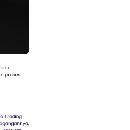
pada
n proses
e Trading
 dagangannya,