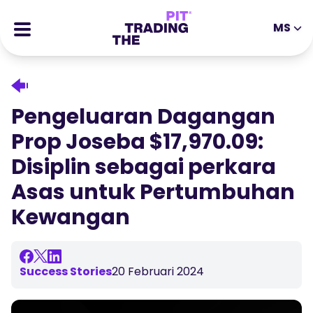
MS
EN
DE
ES
IT
CFDs
MS
ZH
Futures
Pengeluaran Dagangan
JA
AR
Stocks
Prop Joseba $17,970.09:
TR
PT
Kisah Kejayaan
Disiplin sebagai perkara
VI
Ganjaran
Asas untuk Pertumbuhan
Kewangan
Tools
EDUCATIONAL TOOLS
About
Blog
Help Center
Success Stories
20 Februari 2024
Ebooks
Portal Ahli Gabungan
Webinar