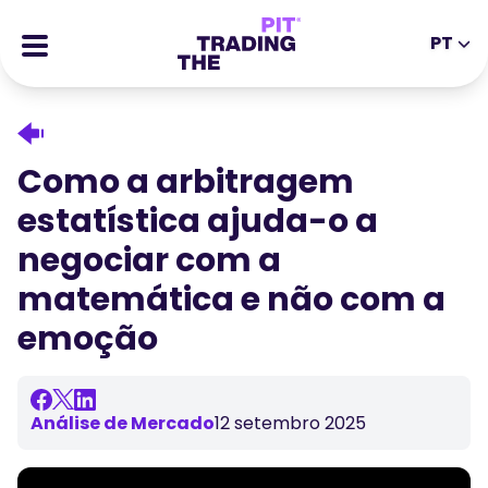
PT
EN
DE
ES
IT
CFDs
MS
ZH
Futuros
Como a arbitragem
JA
AR
Ações
estatística ajuda-o a
TR
PT
Histórias de Sucesso
negociar com a
VI
Recompensas
matemática e não com a
emoção
Ferramentas
FERRAMENTAS EDUCATIVAS
Sobre
Blogue
Centro de Ajuda
Análise de Mercado
12 setembro 2025
Ebooks
Portal de Afiliados
Webinars