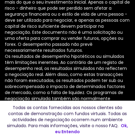
mais do que o seu investimento inicial. Apenas o capital de
risco - dinheiro que pode ser perdido sem afetar a
segurança financeira ou o estilo de vida de uma pessoa -
deve ser utilizado para negociar, e apenas as pessoas com
capital de risco suficiente devem participar na
negociação. Este documento não é uma solicitação ou
uma oferta para comprar ou vender futuros, opções ou
forex. O desempenho passado não prevê
necessariamente resultados futuros.
Os resultados de desempenho hipotéticos ou simulados
têm limitações inerentes. Ao contrário de um registo de
desempenho real, os resultados simulados não reflectem
a negociação real. Além disso, como estas transacções
não foram executadas, os resultados podem ter sub ou
sobrecompensado o impacto de determinados factores
de mercado, como a falta de liquidez. Os programas de
negociação simulada também são normalmente
concebidos com o benefício da retrospetiva. Não existe
Todas as contas fornecidas aos nossos clientes são
qualquer garantia de que qualquer conta obtenha lucros
contas de demonstração com fundos virtuais. Todas as
ou perdas semelhantes aos apresentados.
actividades de negociação ocorrem num ambiente
A The Trading Pit não oferece Contratos por Diferença a
simulado. Para mais informações, visite o nosso
FAQ
.
Ok,
residentes de determinadas jurisdições, incluindo os EUA,
eu Entendo
Canadá e Rússia. Para obter uma lista completa de países