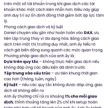
trên một số tài khoản trong khi giao dịch các tài
khoản khác một cách kiên nhẫn hơn. Điều này giúp
anh duy trì sự ổn định đồng thời giảm bớt áp lực tâm
lý.
Phong cách giao dịch và kỷ luật
Daniel chuyên sâu gần như hoàn toàn vào
DAX
, ưu
tiên tập trung thay vì đa dạng hóa. Bằng cách giao
dịch trên một thị trường duy nhất, anh ấy hiểu rõ
cách giá biến động xung quanh các mức quan trọng.
Phương pháp giao dịch của anh ấy là:
Dựa trên quy tắc
– không thực hiện giao dịch nếu
không đáp ứng các điều kiện đã định trước
Tập trung vào cấu trúc
– ưu tiên khung thời gian
cao hơn (tháng, tuần, ngày)
Kỷ luật
– nếu các quy tắc không được đáp ứng, giao
dịch sẽ không diễn ra
Anh ấy thường chỉ rủi ro khoảng
1% cho mỗi giao
dịch
, thỉnh thoảng tăng lên 2% chỉ khi setup hoàn
toàn phù hợp với kế hoạch của anh ấy. Anh ấy tránh