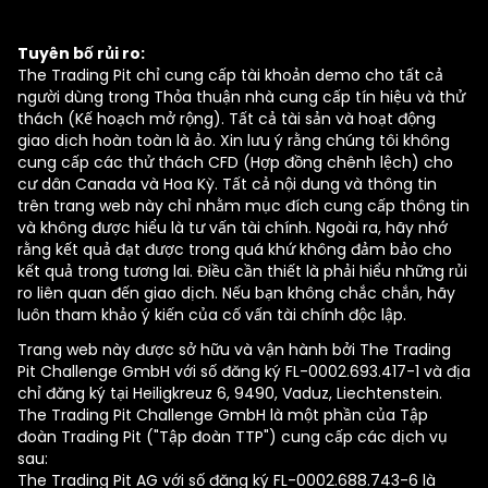
Tuyên bố rủi ro:
The Trading Pit chỉ cung cấp tài khoản demo cho tất cả
người dùng trong Thỏa thuận nhà cung cấp tín hiệu và thử
thách (Kế hoạch mở rộng). Tất cả tài sản và hoạt động
giao dịch hoàn toàn là ảo. Xin lưu ý rằng chúng tôi không
cung cấp các thử thách CFD (Hợp đồng chênh lệch) cho
cư dân Canada và Hoa Kỳ. Tất cả nội dung và thông tin
trên trang web này chỉ nhằm mục đích cung cấp thông tin
và không được hiểu là tư vấn tài chính. Ngoài ra, hãy nhớ
rằng kết quả đạt được trong quá khứ không đảm bảo cho
kết quả trong tương lai. Điều cần thiết là phải hiểu những rủi
ro liên quan đến giao dịch. Nếu bạn không chắc chắn, hãy
luôn tham khảo ý kiến của cố vấn tài chính độc lập.
Trang web này được sở hữu và vận hành bởi The Trading
Pit Challenge GmbH với số đăng ký FL-0002.693.417-1 và địa
chỉ đăng ký tại Heiligkreuz 6, 9490, Vaduz, Liechtenstein.
The Trading Pit Challenge GmbH là một phần của Tập
đoàn Trading Pit ("Tập đoàn TTP") cung cấp các dịch vụ
sau:
The Trading Pit AG với số đăng ký FL-0002.688.743-6 là