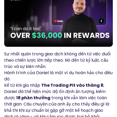
Podcasts
Đăng nhập
Đăng ký
Glossary
CÔNG CỤ GIAO DỊCH
Lịch Kinh Tế
Giờ nghỉ lễ của thị trường
Sự nhất quán trong giao dịch không đến từ việc đuổi
theo chiến lược lớn tiếp theo. Nó đến từ kỷ luật, cấu
trúc và sự kiên nhẫn.
Hành trình của Daniel là một ví dụ hoàn hảo cho điều
đó.
Kể từ khi gia nhập
The Trading Pit vào tháng 8
,
Daniel đã thể hiện mức độ ổn định ấn tượng, kiếm
được
18 phần thưởng
trong khi vẫn làm việc toàn
thời gian. Câu chuyện của anh ấy cho thấy điều gì là
khả thi khi sự chuẩn bị gặp gỡ một kế hoạch giao
dịch rõ ràng - và khi cảm xúc được loại bỏ khỏi