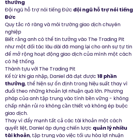
thưởng
Đội ngũ hỗ trợ nói tiếng Đức
đội ngũ hỗ trợ nói tiếng
Đức
Quy tắc rõ ràng và môi trường giao dịch chuyên
nghiệp
Biết rằng anh có thể tin tưởng vào The Trading Pit
như một đối tác lâu dài đã mang lại cho anh sự tự tin
để mở rộng hoạt động giao dịch của mình một cách
có hệ thống.
Thành tựu với The Trading Pit
Kể từ khi gia nhập, Daniel đã đạt được
18 phần
thưởng
, thể hiện sự ổn định trong hiệu suất thay vì
đuổi theo những khoản lợi nhuận quá lớn. Phương
pháp của anh tập trung vào tính bền vững - không
chấp nhận rủi ro không cần thiết và không ép buộc
giao dịch.
Thay vì đẩy mạnh tất cả các tài khoản một cách
quyết liệt, Daniel áp dụng chiến lược
quản lý nhiều
tài khoản
, tập trung vào việc tối ưu hóa lợi nhuận