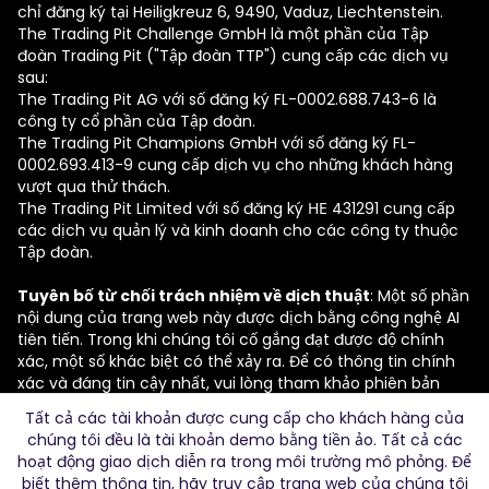
chỉ đăng ký tại Heiligkreuz 6, 9490, Vaduz, Liechtenstein.
The Trading Pit Challenge GmbH là một phần của Tập
đoàn Trading Pit ("Tập đoàn TTP") cung cấp các dịch vụ
sau:
The Trading Pit AG với số đăng ký FL-0002.688.743-6 là
công ty cổ phần của Tập đoàn.
The Trading Pit Champions GmbH với số đăng ký FL-
0002.693.413-9 cung cấp dịch vụ cho những khách hàng
vượt qua thử thách.
The Trading Pit Limited với số đăng ký ΗΕ 431291 cung cấp
các dịch vụ quản lý và kinh doanh cho các công ty thuộc
Tập đoàn.
Tuyên bố từ chối trách nhiệm về dịch thuật
: Một số phần
nội dung của trang web này được dịch bằng công nghệ AI
tiên tiến. Trong khi chúng tôi cố gắng đạt được độ chính
xác, một số khác biệt có thể xảy ra. Để có thông tin chính
xác và đáng tin cậy nhất, vui lòng tham khảo phiên bản
tiếng Anh của trang web của chúng tôi.
Tất cả các tài khoản được cung cấp cho khách hàng của
chúng tôi đều là tài khoản demo bằng tiền ảo. Tất cả các
© 2026 The Trading Pit Challenge GmbH. Đã đăng ký Bản
hoạt động giao dịch diễn ra trong môi trường mô phỏng. Để
quyền.
biết thêm thông tin, hãy truy cập trang web của chúng tôi