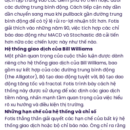
dịch tập trung vào các điểm phá vỡ trên hoặc dưới
các đường trung bình động. Cách tiếp cận này dần
dần chuyển sang mua khi pullback gần đường trung
bình động để có tỷ lệ rủi ro-lợi nhuận tốt hơn. Fotis
giải thích vào những năm 90, việc tích hợp các chỉ
báo dao động như MACD và Stochastic đã cải tiến
hơn nữa các chiến lược này như thế nào.
Hệ thống giao dịch của Bill Williams
Một phần quan trọng của cuộc thảo luận được dành
riêng cho hệ thống giao dịch của Bill Williams, bao
gồm sự kết hợp của các đường trung bình động
(the Alligator), Bộ tạo dao động tuyệt vời, Bộ tạo dao
động tăng tốc và fractal. Fotis trình bày cách hệ
thống này được sử dụng để xác định các giao dịch
tiềm năng, nhấn mạnh tầm quan trọng của việc hiểu
rõ xu hướng và điều kiện thị trường.
Những hạn chế của hệ thống và chỉ số
Fotis thẳng thắn giải quyết các hạn chế của bất kỳ hệ
thống giao dịch hoặc bộ chỉ báo nào. Ông chỉ ra rằng