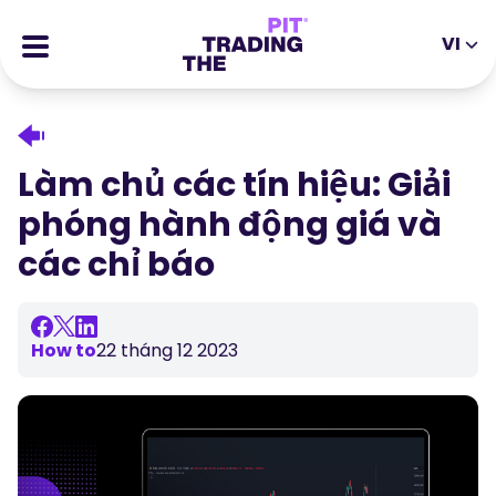
VI
EN
DE
ES
IT
CFDs
MS
ZH
Hợp Đồng Tương Lai
Làm chủ các tín hiệu: Giải
JA
AR
Cổ phiếu
phóng hành động giá và
TR
PT
Câu chuyện thành công
các chỉ báo
VI
Phần thưởng
Công cụ
CÔNG CỤ GIÁO DỤC
How to
22 tháng 12 2023
Về chúng tôi
Blog
Trung tâm trợ giúp
Ebooks
Cổng Thông Tin Đối Tác
Hội thảo trực tuyến