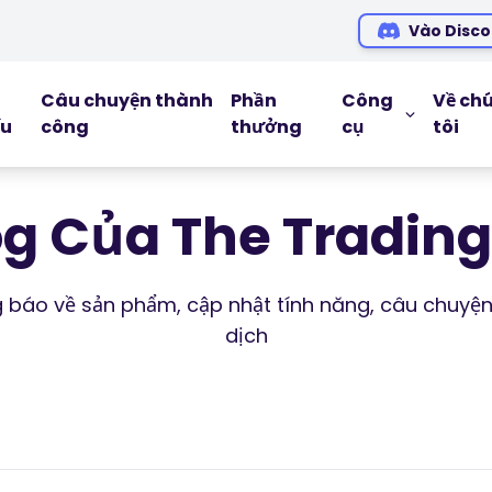
Vào Disco
Câu chuyện thành
Phần
Công
Về ch
ếu
công
thưởng
cụ
tôi
CÔNG CỤ G
Blog
og Của The Trading 
Ebooks
Hội thảo tr
ng báo về sản phẩm, cập nhật tính năng, câu chuyện
dịch
Podcasts
Glossary