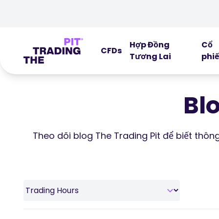
Hợp Đồng
Cổ
CFDs
Tương Lai
phi
Bl
Theo dõi blog The Trading Pit để biết thô