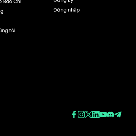
Đăng ký
 Báo Chí
Đăng nhập
ng
úng tôi