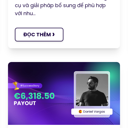
cụ và giải pháp bổ sung để phù hợp
với nhu...
›
ĐỌC THÊM