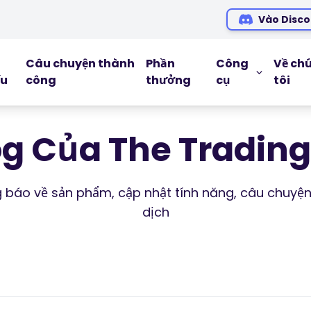
Vào Disco
Câu chuyện thành
Phần
Công
Về ch
ếu
công
thưởng
cụ
tôi
CÔNG CỤ G
Blog
og Của The Trading 
Ebooks
Hội thảo tr
ng báo về sản phẩm, cập nhật tính năng, câu chuyện
dịch
Podcasts
Glossary