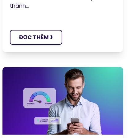
thành...
›
ĐỌC THÊM