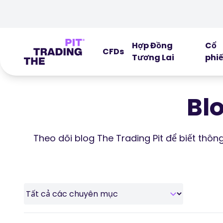
Hợp Đồng
Cổ
CFDs
Tương Lai
phi
Bl
Theo dõi blog The Trading Pit để biết thô