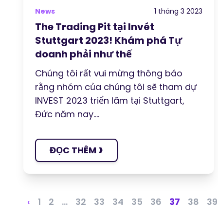
News
1 tháng 3 2023
The Trading Pit tại Invét
Stuttgart 2023! Khám phá Tự
doanh phải như thế
Chúng tôi rất vui mừng thông báo
rằng nhóm của chúng tôi sẽ tham dự
INVEST 2023 triển lãm tại Stuttgart,
Đức năm nay....
›
ĐỌC THÊM
‹
1
2
...
32
33
34
35
36
37
38
39