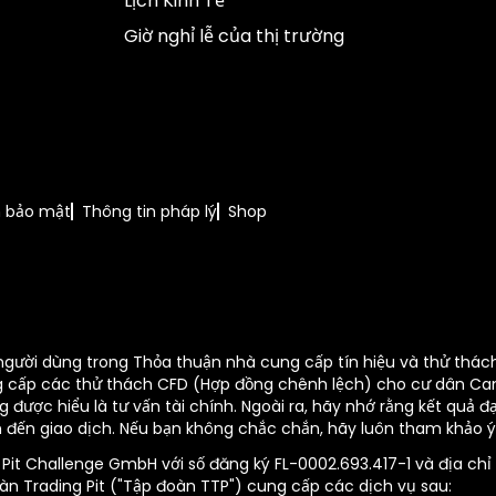
Lịch Kinh Tế
Giờ nghỉ lễ của thị trường
h bảo mật
Thông tin pháp lý
Shop
người dùng trong Thỏa thuận nhà cung cấp tín hiệu và thử thách
ng cấp các thử thách CFD (Hợp đồng chênh lệch) cho cư dân Cana
được hiểu là tư vấn tài chính. Ngoài ra, hãy nhớ rằng kết quả 
quan đến giao dịch. Nếu bạn không chắc chắn, hãy luôn tham khảo ý
t Challenge GmbH với số đăng ký FL-0002.693.417-1 và địa chỉ đă
n Trading Pit ("Tập đoàn TTP") cung cấp các dịch vụ sau: