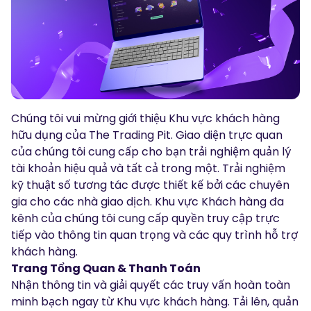
Podcasts
Đăng nhập
Đăng ký
Glossary
CÔNG CỤ GIAO DỊCH
Lịch Kinh Tế
Chúng tôi vui mừng giới thiệu Khu vực khách hàng
Giờ nghỉ lễ của thị trường
hữu dụng của The Trading Pit. Giao diện trực quan
của chúng tôi cung cấp cho bạn trải nghiệm quản lý
tài khoản hiệu quả và tất cả trong một. Trải nghiệm
kỹ thuật số tương tác được thiết kế bởi các chuyên
gia cho các nhà giao dịch. Khu vực Khách hàng đa
kênh của chúng tôi cung cấp quyền truy cập trực
tiếp vào thông tin quan trọng và các quy trình hỗ trợ
khách hàng.
Trang Tổng Quan & Thanh Toán
Nhận thông tin và giải quyết các truy vấn hoàn toàn
minh bạch ngay từ Khu vực khách hàng. Tải lên, quản