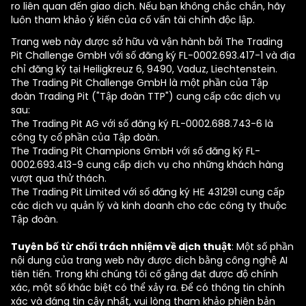
ro liên quan đến giao dịch. Nếu bạn không chắc chắn, hãy
luôn tham khảo ý kiến của cố vấn tài chính độc lập.
Trang web này được sở hữu và vận hành bởi The Trading
Pit Challenge GmbH với số đăng ký FL-0002.693.417-1 và địa
chỉ đăng ký tại Heiligkreuz 6, 9490, Vaduz, Liechtenstein.
The Trading Pit Challenge GmbH là một phần của Tập
đoàn Trading Pit ("Tập đoàn TTP") cung cấp các dịch vụ
sau:
The Trading Pit AG với số đăng ký FL-0002.688.743-6 là
công ty cổ phần của Tập đoàn.
The Trading Pit Champions GmbH với số đăng ký FL-
0002.693.413-9 cung cấp dịch vụ cho những khách hàng
vượt qua thử thách.
The Trading Pit Limited với số đăng ký ΗΕ 431291 cung cấp
các dịch vụ quản lý và kinh doanh cho các công ty thuộc
Tập đoàn.
Tuyên bố từ chối trách nhiệm về dịch thuật
: Một số phần
nội dung của trang web này được dịch bằng công nghệ AI
tiên tiến. Trong khi chúng tôi cố gắng đạt được độ chính
xác, một số khác biệt có thể xảy ra. Để có thông tin chính
xác và đáng tin cậy nhất, vui lòng tham khảo phiên bản