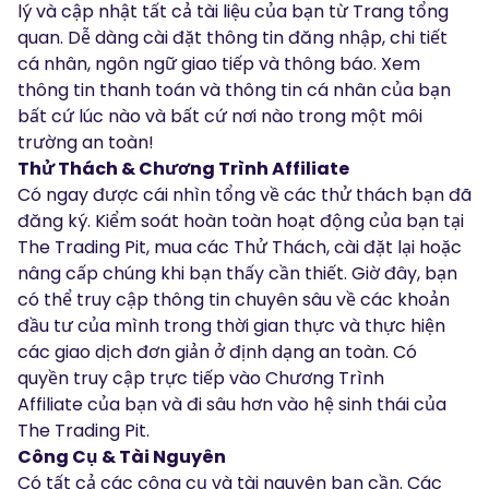
lý và cập nhật tất cả tài liệu của bạn từ Trang tổng
quan. Dễ dàng cài đặt thông tin đăng nhập, chi tiết
cá nhân, ngôn ngữ giao tiếp và thông báo. Xem
thông tin thanh toán và thông tin cá nhân của bạn
bất cứ lúc nào và bất cứ nơi nào trong một môi
trường an toàn!
Thử Thách & Chương Trình Affiliate
Có ngay được cái nhìn tổng về các thử thách bạn đã
đăng ký. Kiểm soát hoàn toàn hoạt động của bạn tại
The Trading Pit, mua các Thử Thách, cài đặt lại hoặc
nâng cấp chúng khi bạn thấy cần thiết. Giờ đây, bạn
có thể truy cập thông tin chuyên sâu về các khoản
đầu tư của mình trong thời gian thực và thực hiện
các giao dịch đơn giản ở định dạng an toàn. Có
quyền truy cập trực tiếp vào
Chương Trình
Affiliate
của bạn và đi sâu hơn vào hệ sinh thái của
The Trading Pit.
Công Cụ & Tài Nguyên
Có tất cả các công cụ và tài nguyên bạn cần. Các