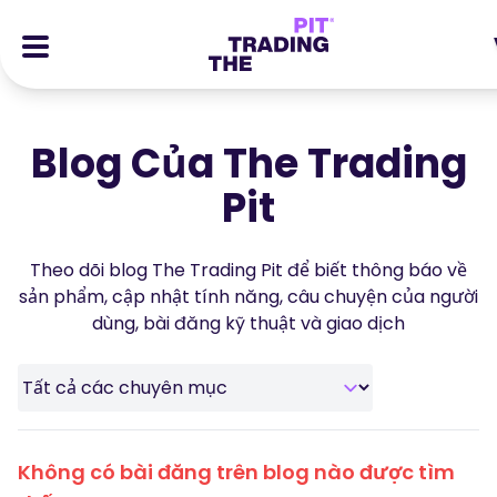
EN
D
ES
IT
CFDs
MS
Z
Blog Của The Trading
Hợp Đồng Tương Lai
JA
A
Pit
Cổ phiếu
TR
P
Câu chuyện thành công
Theo dõi blog The Trading Pit để biết thông báo về
VI
Phần thưởng
sản phẩm, cập nhật tính năng, câu chuyện của người
dùng, bài đăng kỹ thuật và giao dịch
Công cụ
CÔNG CỤ GIÁO DỤC
Về chúng tôi
Blog
Trung tâm trợ giúp
Ebooks
Không có bài đăng trên blog nào được tìm
Cổng Thông Tin Đối Tác
Hội thảo trực tuyến