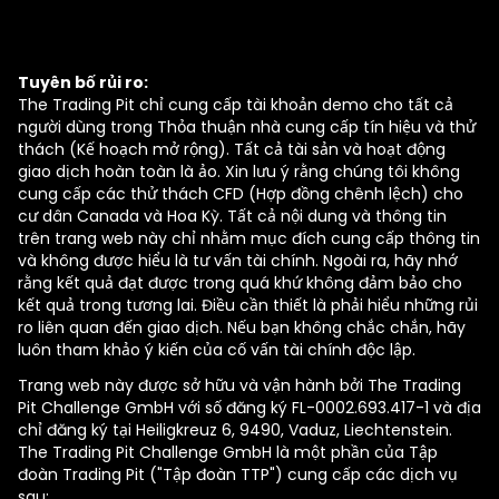
Tuyên bố rủi ro:
The Trading Pit chỉ cung cấp tài khoản demo cho tất cả
người dùng trong Thỏa thuận nhà cung cấp tín hiệu và thử
thách (Kế hoạch mở rộng). Tất cả tài sản và hoạt động
giao dịch hoàn toàn là ảo. Xin lưu ý rằng chúng tôi không
cung cấp các thử thách CFD (Hợp đồng chênh lệch) cho
cư dân Canada và Hoa Kỳ. Tất cả nội dung và thông tin
trên trang web này chỉ nhằm mục đích cung cấp thông tin
và không được hiểu là tư vấn tài chính. Ngoài ra, hãy nhớ
rằng kết quả đạt được trong quá khứ không đảm bảo cho
kết quả trong tương lai. Điều cần thiết là phải hiểu những rủi
ro liên quan đến giao dịch. Nếu bạn không chắc chắn, hãy
luôn tham khảo ý kiến của cố vấn tài chính độc lập.
Trang web này được sở hữu và vận hành bởi The Trading
Pit Challenge GmbH với số đăng ký FL-0002.693.417-1 và địa
chỉ đăng ký tại Heiligkreuz 6, 9490, Vaduz, Liechtenstein.
The Trading Pit Challenge GmbH là một phần của Tập
đoàn Trading Pit ("Tập đoàn TTP") cung cấp các dịch vụ
sau: