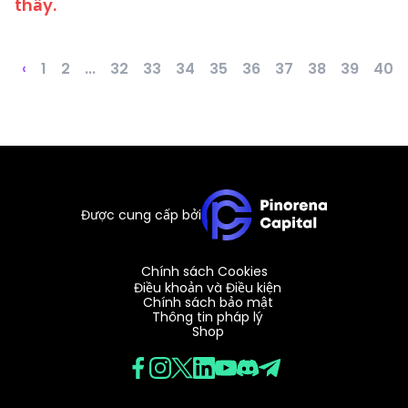
thấy.
Podcasts
Đăng nhập
Đăng ký
Glossary
‹
1
2
...
32
33
34
35
36
37
38
39
40
CÔNG CỤ GIAO DỊCH
Lịch Kinh Tế
Giờ nghỉ lễ của thị trường
Được cung cấp bởi
Chính sách Cookies
Điều khoản và Điều kiện
Chính sách bảo mật
Thông tin pháp lý
Shop