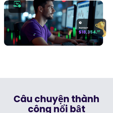
Podcasts
Đăng nhập
Đăng ký
Glossary
CÔNG CỤ GIAO DỊCH
Lịch Kinh Tế
Giờ nghỉ lễ của thị trường
Câu chuyện thành
công nổi bật