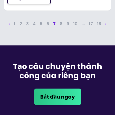
‹
1
2
3
4
5
6
7
8
9
10
...
17
18
›
Tạo câu chuyện thành
công của riêng bạn
Bắt đầu ngay