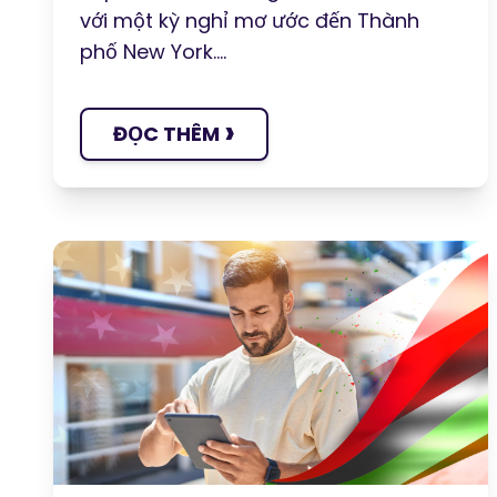
với một kỳ nghỉ mơ ước đến Thành
phố New York....
›
ĐỌC THÊM