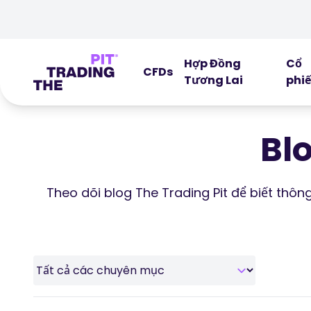
Hợp Đồng
Cổ
CFDs
Tương Lai
phi
Bl
Theo dõi blog The Trading Pit để biết thô