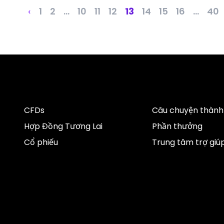
‹
1
2
...
10
11
12
13
14
15
16
...
40
CFDs
Câu chuyện thành
Hợp Đồng Tương Lai
Phần thưởng
Cổ phiếu
Trung tâm trợ giú