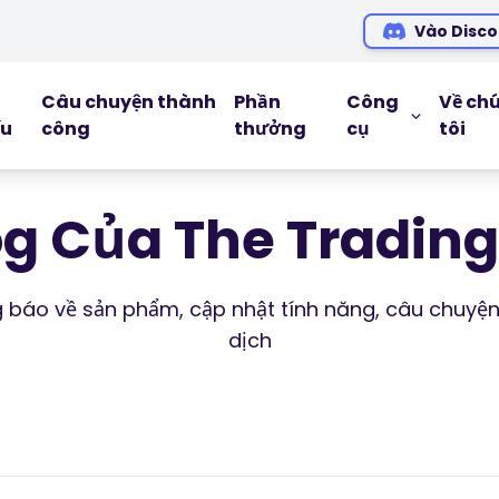
Vào Disco
Câu chuyện thành
Phần
Công
Về ch
ếu
công
thưởng
cụ
tôi
CÔNG CỤ G
Blog
og Của The Trading 
Ebooks
Hội thảo tr
ng báo về sản phẩm, cập nhật tính năng, câu chuyện
dịch
Podcasts
Glossary