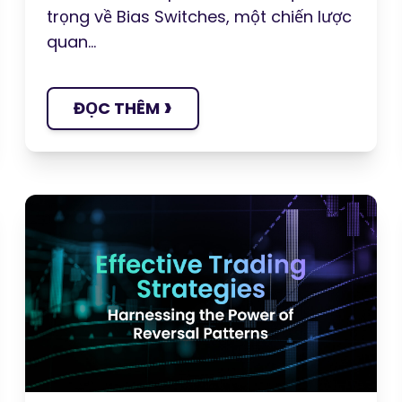
trọng về Bias Switches, một chiến lược
quan...
›
ĐỌC THÊM