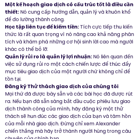
Một kế hoạch giao dịch có cấu trúc tốt là điều cần
thiết:
Nó cung cấp hướng dẫn, quản lý và khuôn khổ
để đo lường thành công.
Học tập liên tục để kiếm tiền:
Tích cực tiếp thu kiến
thức là rất quan trọng vì nó nâng cao khả năng phân
tích và khám phá những cơ hội sinh lời cao mà người
khác có thể bỏ lỡ.
Quản lý rủi ro là quản lý lợi nhuận:
Nó liên quan đến
việc sử dụng rủi ro một cách chiến lược để thúc đẩy
mục tiêu giao dịch của một người chứ không chỉ để
tồn tại.
Đăng ký Thử thách giao dịch của chúng tôi
Mọi thứ đã được bày sẵn và các bài học đã được rút
ra. Nếu bạn đã sẵn sàng bắt đầu cuộc phiêu lưu giao
dịch thành công của mình, hãy đăng ký một thử
thách sẽ hun đúc các giao dịch của bạn và tâm hồn
của mỗi nhà giao dịch. Đừng chỉ xem Alexander
chiến thắng mà hãy trở thành người hùng trong câu
chuyện của chính bạn.