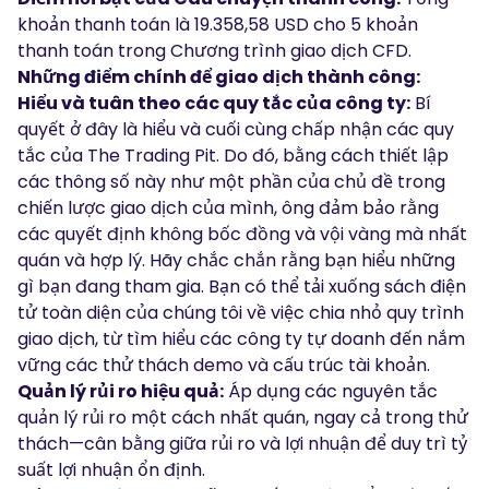
khoản thanh toán là 19.358,58 USD cho 5 khoản
thanh toán trong Chương trình giao dịch CFD.
Những điểm chính để giao dịch thành công:
Hiểu và tuân theo các quy tắc của công ty:
Bí
quyết ở đây là hiểu và cuối cùng chấp nhận các quy
tắc của The Trading Pit. Do đó, bằng cách thiết lập
các thông số này như một phần của chủ đề trong
chiến lược giao dịch của mình, ông đảm bảo rằng
các quyết định không bốc đồng và vội vàng mà nhất
quán và hợp lý. Hãy chắc chắn rằng bạn hiểu những
gì bạn đang tham gia. Bạn có thể tải xuống
sách điện
tử
toàn diện của chúng tôi về việc chia nhỏ quy trình
giao dịch, từ tìm hiểu các công ty tự doanh đến nắm
vững các thử thách demo và cấu trúc tài khoản.
Quản lý rủi ro hiệu quả:
Áp dụng các nguyên tắc
quản lý rủi ro một cách nhất quán, ngay cả trong thử
thách—cân bằng giữa rủi ro và lợi nhuận để duy trì tỷ
suất lợi nhuận ổn định.