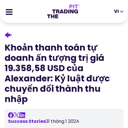
VI
EN
DE
ES
IT
CFDs
MS
ZH
Hợp Đồng Tương Lai
Khoản thanh toán tự
JA
AR
Cổ phiếu
doanh ấn tượng trị giá
TR
PT
Câu chuyện thành công
19.358,58 USD của
VI
Phần thưởng
Alexander: Kỷ luật được
chuyển đổi thành thu
Công cụ
CÔNG CỤ GIÁO DỤC
nhập
Về chúng tôi
Blog
Trung tâm trợ giúp
Ebooks
Success Stories
31 tháng 1 2024
Cổng Thông Tin Đối Tác
Hội thảo trực tuyến