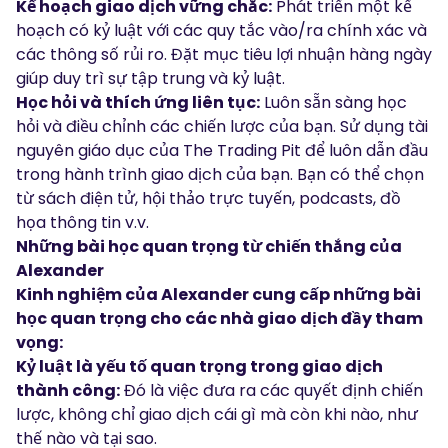
Kế hoạch giao dịch vững chắc:
Phát triển một kế
hoạch có kỷ luật với các quy tắc vào/ra chính xác và
các thông số rủi ro. Đặt mục tiêu lợi nhuận hàng ngày
giúp duy trì sự tập trung và kỷ luật.
Học hỏi và thích ứng liên tục:
Luôn sẵn sàng học
hỏi và điều chỉnh các chiến lược của bạn. Sử dụng tài
nguyên giáo dục của The Trading Pit để luôn dẫn đầu
trong hành trình giao dịch của bạn. Bạn có thể chọn
từ
sách điện tử
,
hội thảo trực tuyến
,
podcasts
,
đồ
họa thông tin
v.v.
Những bài học quan trọng từ chiến thắng của
Alexander
Kinh nghiệm của Alexander cung cấp những bài
học quan trọng cho các nhà giao dịch đầy tham
vọng:
Kỷ luật là yếu tố quan trọng trong giao dịch
thành công:
Đó là việc đưa ra các quyết định chiến
lược, không chỉ giao dịch cái gì mà còn khi nào, như
thế nào và tại sao.