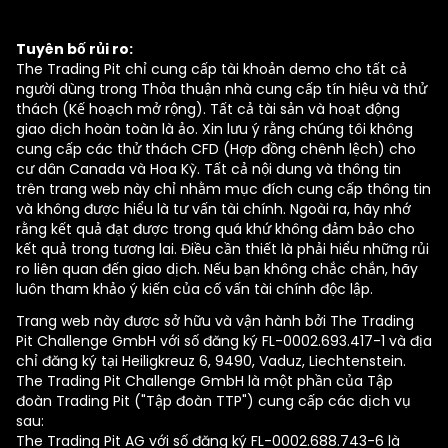
Tuyên bố rủi ro:
The Trading Pit chỉ cung cấp tài khoản demo cho tất cả
người dùng trong Thỏa thuận nhà cung cấp tín hiệu và thử
thách (Kế hoạch mở rộng). Tất cả tài sản và hoạt động
giao dịch hoàn toàn là ảo. Xin lưu ý rằng chúng tôi không
cung cấp các thử thách CFD (Hợp đồng chênh lệch) cho
cư dân Canada và Hoa Kỳ. Tất cả nội dung và thông tin
trên trang web này chỉ nhằm mục đích cung cấp thông tin
và không được hiểu là tư vấn tài chính. Ngoài ra, hãy nhớ
rằng kết quả đạt được trong quá khứ không đảm bảo cho
kết quả trong tương lai. Điều cần thiết là phải hiểu những rủi
ro liên quan đến giao dịch. Nếu bạn không chắc chắn, hãy
luôn tham khảo ý kiến của cố vấn tài chính độc lập.
Trang web này được sở hữu và vận hành bởi The Trading
Pit Challenge GmbH với số đăng ký FL-0002.693.417-1 và địa
chỉ đăng ký tại Heiligkreuz 6, 9490, Vaduz, Liechtenstein.
The Trading Pit Challenge GmbH là một phần của Tập
đoàn Trading Pit ("Tập đoàn TTP") cung cấp các dịch vụ
sau:
The Trading Pit AG với số đăng ký FL-0002.688.743-6 là