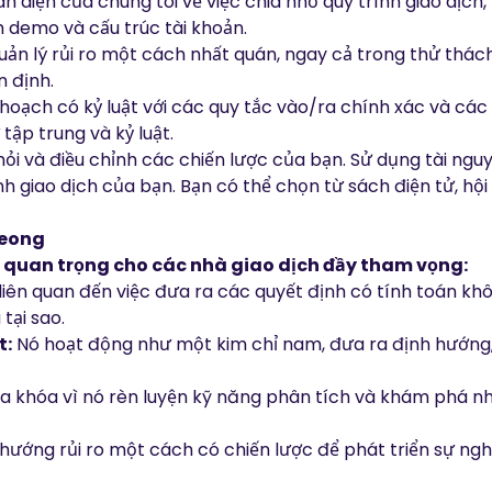
n diện của chúng tôi về việc chia nhỏ quy trình giao dịch, 
demo và cấu trúc tài khoản.
ản lý rủi ro một cách nhất quán, ngay cả trong thử th
n định.
 hoạch có kỷ luật với các quy tắc vào/ra chính xác và các 
tập trung và kỷ luật.
ỏi và điều chỉnh các chiến lược của bạn. Sử dụng tài ngu
nh giao dịch của bạn. Bạn có thể chọn từ
sách điện tử
,
hội
Leong
 quan trọng cho các nhà giao dịch đầy tham vọng:
liên quan đến việc đưa ra các quyết định có tính toán khô
tại sao.
t:
Nó hoạt động như một kim chỉ nam, đưa ra định hướng,
ìa khóa vì nó rèn luyện kỹ năng phân tích và khám phá n
 hướng rủi ro một cách có chiến lược để phát triển sự ngh