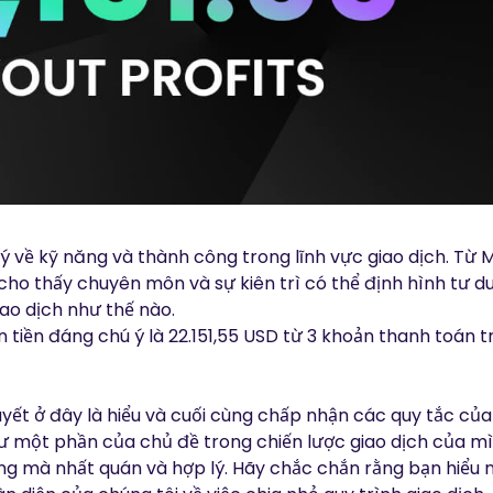
 về kỹ năng và thành công trong lĩnh vực giao dịch. Từ M
ho thấy chuyên môn và sự kiên trì có thể định hình tư d
ao dịch như thế nào.
 tiền đáng chú ý là 22.151,55 USD từ 3 khoản thanh toán
uyết ở đây là hiểu và cuối cùng chấp nhận các quy tắc củ
như một phần của chủ đề trong chiến lược giao dịch của 
ng mà nhất quán và hợp lý. Hãy chắc chắn rằng bạn hiểu 