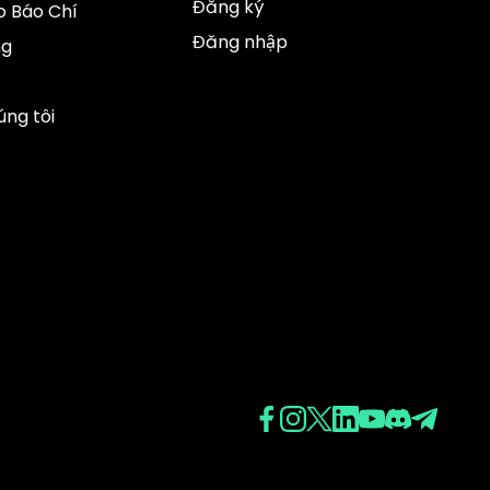
Đăng ký
 Báo Chí
Đăng nhập
ng
úng tôi