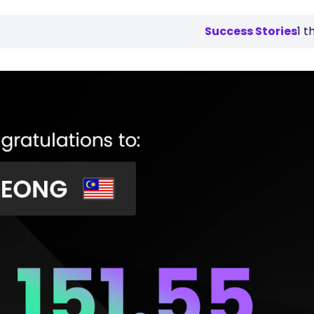
Success Stories
1 t