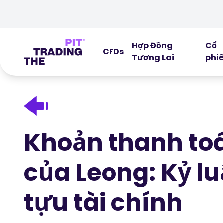
Hợp Đồng
Cổ
CFDs
Tương Lai
phi
Khoản thanh toán
của Leong: Kỷ lu
tựu tài chính