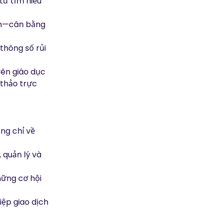
từ tìm hiểu
ách—cân bằng
thông số rủi
yên giáo dục
 thảo trực
ng chỉ về
 quản lý và
hững cơ hội
iệp giao dịch