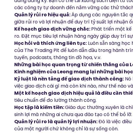
đang đăng ký. Bạn có thể tải xuống
sách điện tử
toà
các công ty tự doanh đến nắm vững các thử thách 
Quản lý rủi ro hiệu quả:
Áp dụng các nguyên tắc qu
giữa rủi ro và lợi nhuận để duy trì tỷ suất lợi nhuận ổ
Kế hoạch giao dịch vững chắc:
Phát triển một kế
ro. Đặt mục tiêu lợi nhuận hàng ngày giúp duy trì sự 
Học hỏi và thích ứng liên tục:
Luôn sẵn sàng học h
của The Trading Pit để luôn dẫn đầu trong hành trì
tuyến
,
podcasts
,
thông tin đồ họa
, v.v.
Những bài học quan trọng từ chiến thắng của 
Kinh nghiệm của Leong mang lại những bài học
Kỷ luật là nền tảng để giao dịch thành công:
Nó 
việc giao dịch cái gì mà còn khi nào, như thế nào và 
Một kế hoạch giao dịch hiệu quả là điều cần thiế
tiêu chuẩn để đo lường thành công.
Học tập là kiếm tiền:
Giáo dục thường xuyên là ch
sinh lợi mà những ai chưa qua đào tạo có thể bỏ lỡ.
Quản lý rủi ro là quản lý lợi nhuận:
Đó là việc điều
của một người chứ không chỉ là sự sống còn.