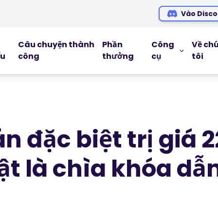
Vào Disco
Câu chuyện thành
Phần
Công
Về ch
ếu
công
thưởng
cụ
tôi
CÔNG CỤ G
Blog
Ebooks
 đặc biệt trị giá 2
Hội thảo tr
Podcasts
ật là chìa khóa dẫ
Glossary