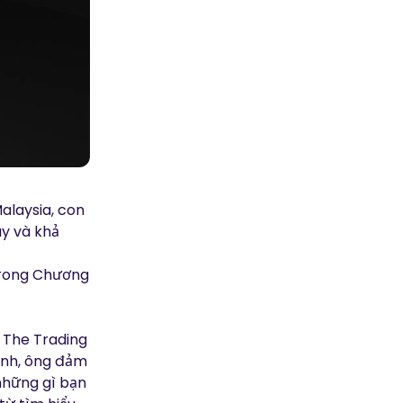
alaysia, con
uy và khả
 trong Chương
a The Trading
mình, ông đảm
những gì bạn