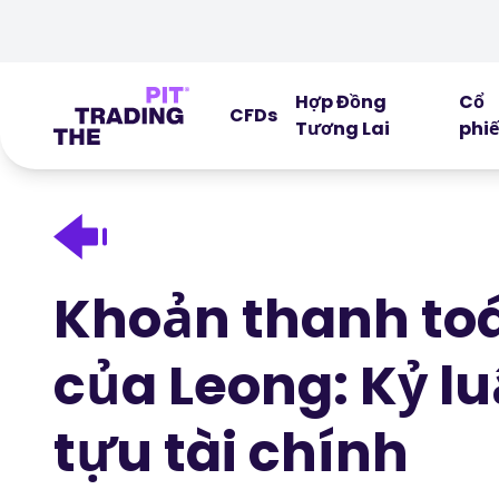
Hợp Đồng
Cổ
CFDs
Tương Lai
phi
Khoản thanh toán
của Leong: Kỷ lu
tựu tài chính