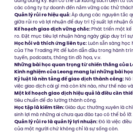
đang đăng ký. Bạn có thể tải xuống
sách điện tử
toà
các công ty tự doanh đến nắm vững các thử thách 
Quản lý rủi ro hiệu quả:
Áp dụng các nguyên tắc qu
giữa rủi ro và lợi nhuận để duy trì tỷ suất lợi nhuận ổ
Kế hoạch giao dịch vững chắc:
Phát triển một kế
ro. Đặt mục tiêu lợi nhuận hàng ngày giúp duy trì sự 
Học hỏi và thích ứng liên tục:
Luôn sẵn sàng học h
của The Trading Pit để luôn dẫn đầu trong hành trì
tuyến
,
podcasts
,
thông tin đồ họa
, v.v.
Những bài học quan trọng từ chiến thắng của 
Kinh nghiệm của Leong mang lại những bài học
Kỷ luật là nền tảng để giao dịch thành công:
Nó 
việc giao dịch cái gì mà còn khi nào, như thế nào và 
Một kế hoạch giao dịch hiệu quả là điều cần thiế
tiêu chuẩn để đo lường thành công.
Học tập là kiếm tiền:
Giáo dục thường xuyên là ch
sinh lợi mà những ai chưa qua đào tạo có thể bỏ lỡ.
Quản lý rủi ro là quản lý lợi nhuận:
Đó là việc điều
của một người chứ không chỉ là sự sống còn.