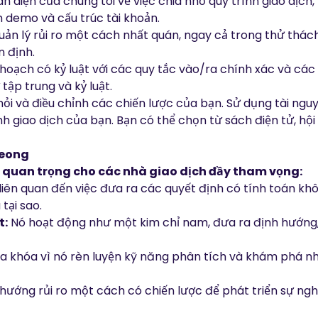
n diện của chúng tôi về việc chia nhỏ quy trình giao dịch, 
demo và cấu trúc tài khoản.
ản lý rủi ro một cách nhất quán, ngay cả trong thử th
n định.
 hoạch có kỷ luật với các quy tắc vào/ra chính xác và các 
tập trung và kỷ luật.
ỏi và điều chỉnh các chiến lược của bạn. Sử dụng tài ngu
nh giao dịch của bạn. Bạn có thể chọn từ
sách điện tử
,
hội
Leong
 quan trọng cho các nhà giao dịch đầy tham vọng:
liên quan đến việc đưa ra các quyết định có tính toán khô
tại sao.
t:
Nó hoạt động như một kim chỉ nam, đưa ra định hướng,
ìa khóa vì nó rèn luyện kỹ năng phân tích và khám phá n
 hướng rủi ro một cách có chiến lược để phát triển sự ngh