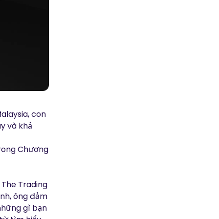
alaysia, con
uy và khả
 trong Chương
a The Trading
mình, ông đảm
những gì bạn