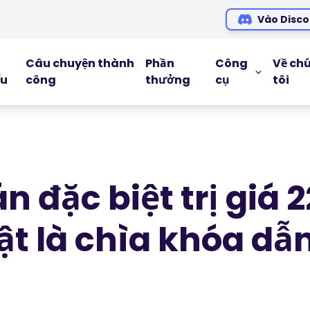
Vào Disco
Câu chuyện thành
Phần
Công
Về ch
ếu
công
thưởng
cụ
tôi
CÔNG CỤ G
Blog
Ebooks
 đặc biệt trị giá 2
Hội thảo tr
Podcasts
ật là chìa khóa dẫ
Glossary