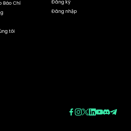
Đăng ký
 Báo Chí
Đăng nhập
ng
úng tôi