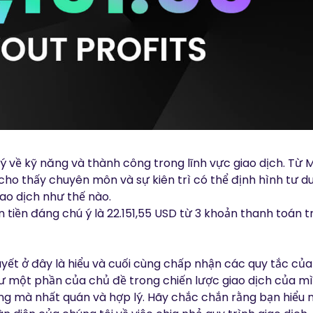
 về kỹ năng và thành công trong lĩnh vực giao dịch. Từ M
ho thấy chuyên môn và sự kiên trì có thể định hình tư d
ao dịch như thế nào.
 tiền đáng chú ý là 22.151,55 USD từ 3 khoản thanh toán
uyết ở đây là hiểu và cuối cùng chấp nhận các quy tắc củ
như một phần của chủ đề trong chiến lược giao dịch của 
ng mà nhất quán và hợp lý. Hãy chắc chắn rằng bạn hiểu 