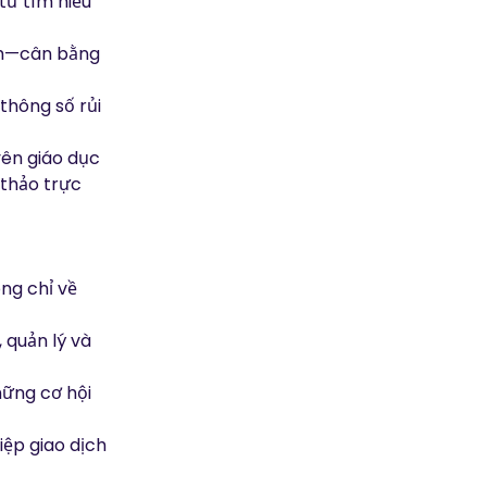
từ tìm hiểu
ách—cân bằng
thông số rủi
yên giáo dục
 thảo trực
ng chỉ về
 quản lý và
hững cơ hội
iệp giao dịch