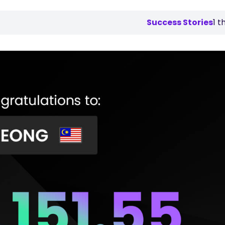
Success Stories
1 t