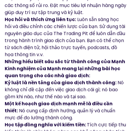
các thông số rủi ro. Đặt mục tiêu lợi nhuận hàng ngày
giúp duy trì sự tập trung và kỷ luật.
Học hỏi và thích ứng liên tục:
Luôn sẵn sàng học
hỏi và điều chỉnh các chiến lược của bạn. Sử dụng tài
nguyên giáo dục của The Trading Pit để luôn dẫn đầu
trong hành trình giao dịch của bạn. Bạn có thể chọn
từ
sách điện tử
,
hội thảo trực tuyến
,
podcasts
,
đồ
họa thông tin
v.v.
Những hiểu biết sâu sắc từ thành công của Mạnh
Kinh nghiệm của Mạnh mang lại những bài học
quan trọng cho các nhà giao dịch:
Kỷ luật là nền tảng của giao dịch thành công:
Nó
không chỉ đề cập đến việc giao dịch cái gì; nó bao
gồm khi nào, như thế nào và tại sao.
Một kế hoạch giao dịch mạnh mẽ là điều cần
thiết:
Nó cung cấp định hướng, quản lý và chuẩn
mực để đo lường thành công.
Học tập đồng nghĩa với kiếm tiền:
Tích cực tiếp thu