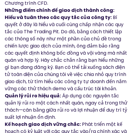
Chương trình CFD.
Những điểm chính để giao dịch thành công:
Hiểu và tuân theo các quy tắc của công ty:
Bí
quyết ở đây là hiểu và cuối cùng chấp nhận các quy
tắc của The Trading Pit. Do đó, bằng cách thiết lập
các thông số này như một phần của chủ đề trong
chiến lược giao dịch của mình, ông đảm bảo rằng
các quyết định không bốc đồng và vội vàng mà nhất
quán và hợp lý. Hãy chắc chắn rằng bạn hiểu những
gì bạn đang đăng ký. Bạn có thể tải xuống
sách điện
tử
toàn diện của chúng tôi về việc chia nhỏ quy trình
giao dịch, từ tìm hiểu các công ty tự doanh đến nắm
vững các thử thách demo và cấu trúc tài khoản.
Quản lý rủi ro hiệu quả:
Áp dụng các nguyên tắc
quản lý rủi ro một cách nhất quán, ngay cả trong thử
thách—cân bằng giữa rủi ro và lợi nhuận để duy trì tỷ
suất lợi nhuận ổn định.
Kế hoạch giao dịch vững chắc:
Phát triển một kế
hoạch có kỷ luật với các quy tắc vào/ra chính xác và