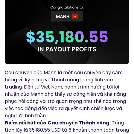
Podcasts
Đăng nhập
Đăng ký
Glossary
CÔNG CỤ GIAO DỊCH
Lịch Kinh Tế
Giờ nghỉ lễ của thị trường
Câu chuyện của Mạnh là một câu chuyện đầy cảm
hứng về kỹ năng và thành công trong lĩnh vực
trading. Đến từ Việt Nam, hành trình hướng tới lợi
nhuận của Mạnh cho thấy sự cống hiến và khả năng
phục hồi đóng vai trò quan trọng như thế nào trong
việc tác động đến việc ra quyết định chiến lược và
nghị lực tinh thần.
Điểm nổi bật của Câu chuyện Thành công:
Tổng
tích lũy là 35.180,55 USD từ 6 khoản thanh toán trong