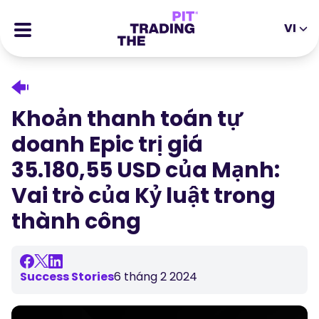
VI
EN
DE
ES
IT
CFDs
MS
ZH
Hợp Đồng Tương Lai
Khoản thanh toán tự
JA
AR
Cổ phiếu
doanh Epic trị giá
TR
PT
Câu chuyện thành công
35.180,55 USD của Mạnh:
VI
Phần thưởng
Vai trò của Kỷ luật trong
thành công
Công cụ
CÔNG CỤ GIÁO DỤC
Về chúng tôi
Blog
Trung tâm trợ giúp
Success Stories
6 tháng 2 2024
Ebooks
Cổng Thông Tin Đối Tác
Hội thảo trực tuyến