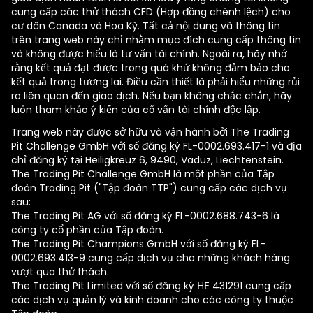
cung cấp các thử thách CFD (Hợp đồng chênh lệch) cho
cư dân Canada và Hoa Kỳ. Tất cả nội dung và thông tin
trên trang web này chỉ nhằm mục đích cung cấp thông tin
và không được hiểu là tư vấn tài chính. Ngoài ra, hãy nhớ
rằng kết quả đạt được trong quá khứ không đảm bảo cho
kết quả trong tương lai. Điều cần thiết là phải hiểu những rủi
ro liên quan đến giao dịch. Nếu bạn không chắc chắn, hãy
luôn tham khảo ý kiến của cố vấn tài chính độc lập.
Trang web này được sở hữu và vận hành bởi The Trading
Pit Challenge GmbH với số đăng ký FL-0002.693.417-1 và địa
chỉ đăng ký tại Heiligkreuz 6, 9490, Vaduz, Liechtenstein.
The Trading Pit Challenge GmbH là một phần của Tập
đoàn Trading Pit ("Tập đoàn TTP") cung cấp các dịch vụ
sau:
The Trading Pit AG với số đăng ký FL-0002.688.743-6 là
công ty cổ phần của Tập đoàn.
The Trading Pit Champions GmbH với số đăng ký FL-
0002.693.413-9 cung cấp dịch vụ cho những khách hàng
vượt qua thử thách.
The Trading Pit Limited với số đăng ký ΗΕ 431291 cung cấp
các dịch vụ quản lý và kinh doanh cho các công ty thuộc