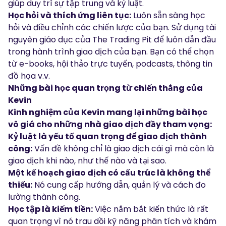
giúp duy trì sự tập trung và kỷ luật.
Học hỏi và thích ứng liên tục:
Luôn sẵn sàng học
hỏi và điều chỉnh các chiến lược của bạn. Sử dụng tài
nguyên giáo dục của The Trading Pit để luôn dẫn đầu
trong hành trình giao dịch của bạn. Bạn có thể chọn
từ
e-books
,
hội thảo trực tuyến
,
podcasts
,
thông tin
đồ họa
v.v.
Những bài học quan trọng từ chiến thắng của
Kevin
Kinh nghiệm của Kevin mang lại những bài học
vô giá cho những nhà giao dịch đầy tham vọng:
Kỷ luật là yếu tố quan trọng để giao dịch thành
công:
Vấn đề không chỉ là giao dịch cái gì mà còn là
giao dịch khi nào, như thế nào và tại sao.
Một kế hoạch giao dịch có cấu trúc là không thể
thiếu:
Nó cung cấp hướng dẫn, quản lý và cách đo
lường thành công.
Học tập là kiếm tiền:
Việc nắm bắt kiến thức là rất
quan trọng vì nó trau dồi kỹ năng phân tích và khám