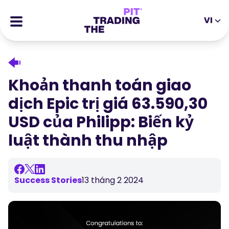
VI
EN
DE
ES
IT
CFDs
MS
ZH
Hợp Đồng Tương Lai
Khoản thanh toán giao
JA
AR
Cổ phiếu
dịch Epic trị giá 63.590,30
TR
PT
Câu chuyện thành công
USD của Philipp: Biến kỷ
VI
Phần thưởng
luật thành thu nhập
Công cụ
CÔNG CỤ GIÁO DỤC
Về chúng tôi
Blog
Success Stories
13 tháng 2 2024
Trung tâm trợ giúp
Ebooks
Cổng Thông Tin Đối Tác
Hội thảo trực tuyến