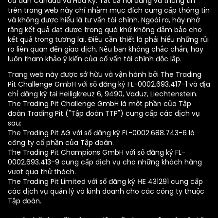
cư dân Canada và Hoa Kỳ. Tất cả nội dung và thông tin
trên trang web này chỉ nhằm mục đích cung cấp thông tin
và không được hiểu là tư vấn tài chính. Ngoài ra, hãy nhớ
rằng kết quả đạt được trong quá khứ không đảm bảo cho
kết quả trong tương lai. Điều cần thiết là phải hiểu những rủi
ro liên quan đến giao dịch. Nếu bạn không chắc chắn, hãy
luôn tham khảo ý kiến của cố vấn tài chính độc lập.
Trang web này được sở hữu và vận hành bởi The Trading
Pit Challenge GmbH với số đăng ký FL-0002.693.417-1 và địa
chỉ đăng ký tại Heiligkreuz 6, 9490, Vaduz, Liechtenstein.
The Trading Pit Challenge GmbH là một phần của Tập
đoàn Trading Pit ("Tập đoàn TTP") cung cấp các dịch vụ
sau:
The Trading Pit AG với số đăng ký FL-0002.688.743-6 là
công ty cổ phần của Tập đoàn.
The Trading Pit Champions GmbH với số đăng ký FL-
0002.693.413-9 cung cấp dịch vụ cho những khách hàng
vượt qua thử thách.
The Trading Pit Limited với số đăng ký ΗΕ 431291 cung cấp
các dịch vụ quản lý và kinh doanh cho các công ty thuộc
Tập đoàn.