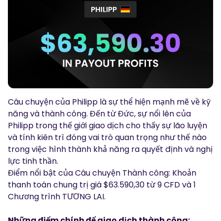
Podcasts
Đăng nhập
Đăng ký
Glossary
CÔNG CỤ GIAO DỊCH
Lịch Kinh Tế
Giờ nghỉ lễ của thị trường
Câu chuyện của Philipp là sự thể hiện mạnh mẽ về kỹ
năng và thành công. Đến từ Đức, sự nổi lên của
Philipp trong thế giới giao dịch cho thấy sự lão luyện
và tính kiên trì đóng vai trò quan trọng như thế nào
trong việc hình thành khả năng ra quyết định và nghị
lực tinh thần.
Điểm nổi bật của Câu chuyện Thành công: Khoản
thanh toán chung trị giá $63.590,30 từ 9 CFD và 1
Chương trình TƯƠNG LAI.
Những điểm chính để giao dịch thành công: