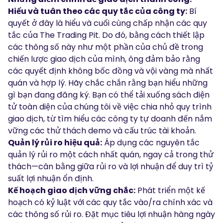
Hiểu và tuân theo các quy tắc của công ty:
Bí
quyết ở đây là hiểu và cuối cùng chấp nhận các quy
tắc của The Trading Pit. Do đó, bằng cách thiết lập
các thông số này như một phần của chủ đề trong
chiến lược giao dịch của mình, ông đảm bảo rằng
các quyết định không bốc đồng và vội vàng mà nhất
quán và hợp lý. Hãy chắc chắn rằng bạn hiểu những
gì bạn đang đăng ký. Bạn có thể tải xuống
sách điện
tử
toàn diện của chúng tôi về việc chia nhỏ quy trình
giao dịch, từ tìm hiểu các công ty tự doanh đến nắm
vững các thử thách demo và cấu trúc tài khoản.
Quản lý rủi ro hiệu quả:
Áp dụng các nguyên tắc
quản lý rủi ro một cách nhất quán, ngay cả trong thử
thách—cân bằng giữa rủi ro và lợi nhuận để duy trì tỷ
suất lợi nhuận ổn định.
Kế hoạch giao dịch vững chắc:
Phát triển một kế
hoạch có kỷ luật với các quy tắc vào/ra chính xác và
các thông số rủi ro. Đặt mục tiêu lợi nhuận hàng ngày